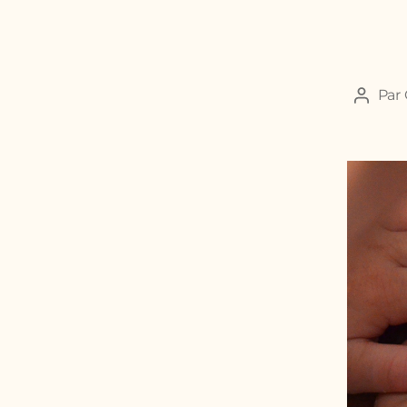
Par
Auteu
de
l’articl