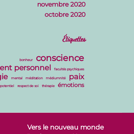
novembre 2020
octobre 2020
Étiquettes
conscience
bonheur
nt personnel
facultés psychiques
ie
paix
mental
méditation
médiumnité
émotions
potentiel
respect de soi
thérapie
Vers le nouveau monde