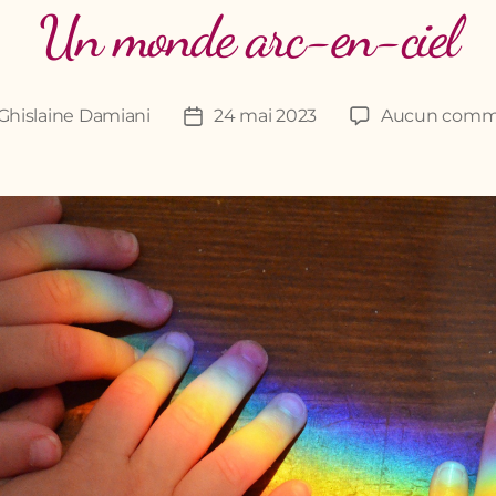
Un monde arc-en-ciel
Ghislaine Damiani
24 mai 2023
Aucun comm
r
Date
de
e
l’article