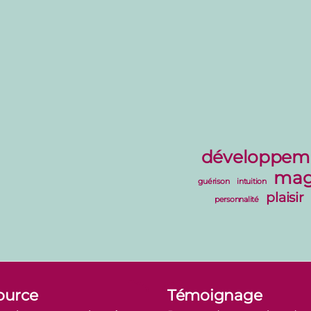
développeme
mag
guérison
intuition
plaisir
personnalité
ource
Témoignage