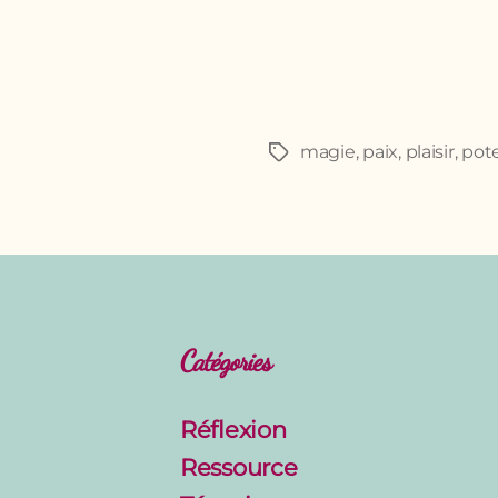
magie
,
paix
,
plaisir
,
pote
Étiquettes
Catégories
Réflexion
Ressource