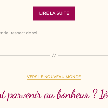
« Un
LIRE LA SUITE
monde
arc-
en-
ntiel
,
respect de soi
ciel »
Catégories
VERS LE NOUVEAU MONDE
 parvenir au bonheur ? 1èr