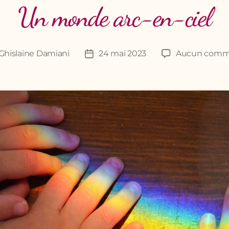
Un monde arc-en-ciel
Ghislaine Damiani
24 mai 2023
Aucun comm
r
Date
de
e
l’article