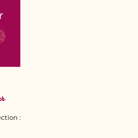
ur
ction :