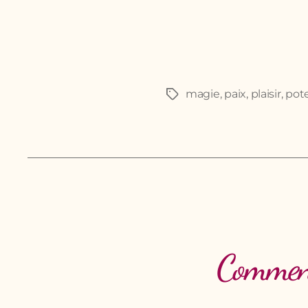
magie
,
paix
,
plaisir
,
pote
Étiquettes
Comment