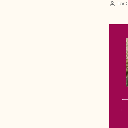
Par
G
Auteur
de
l’article