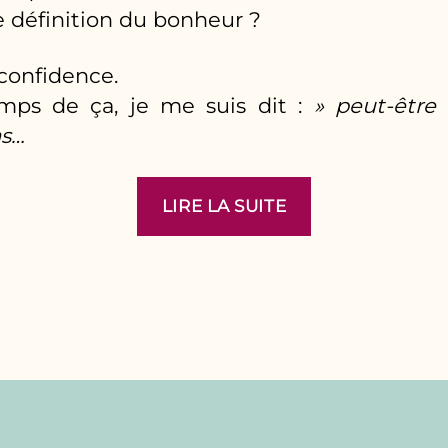
e définition du bonheur ?
 confidence.
mps de ça, je me suis dit :
» peut-être 
as…
« Comment
LIRE LA SUITE
parvenir
au
bonheur
?
1ère
partie »