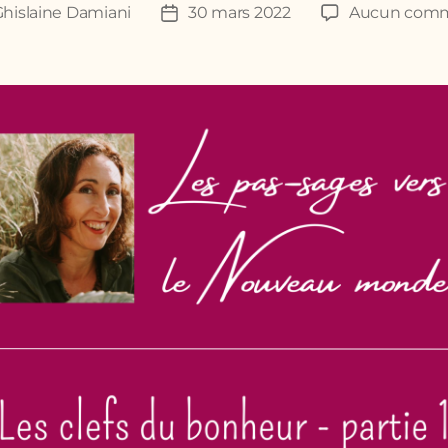
hislaine Damiani
30 mars 2022
Aucun comm
Date
de
l’article