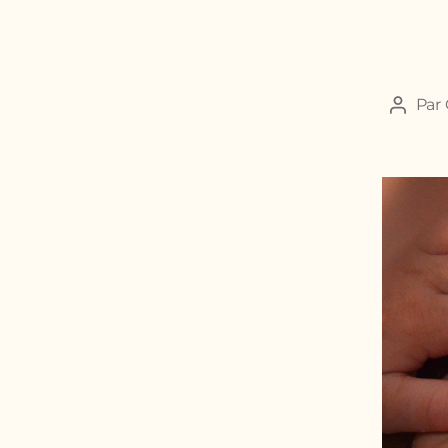
Par
Auteu
de
l’articl