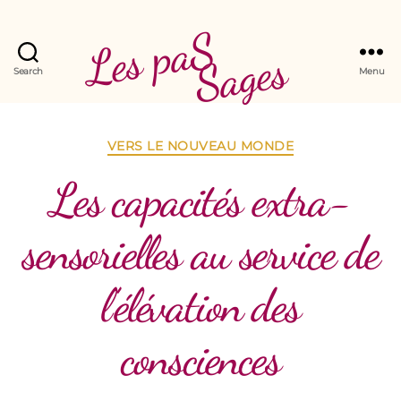
Les paS
Sages
Search
Menu
Catégories
VERS LE NOUVEAU MONDE
Les capacités extra-
sensorielles au service de
l’élévation des
consciences